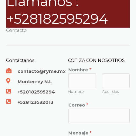
Llámanos :
+528182595294
Contacto
Contáctanos
COTIZA CON NOSOTROS
Nombre
*
contacto@ryme.mx
Monterrey N.L
Nombre
Apellidos
+528182595294
+528123532013
Correo
*
Mensaje
*